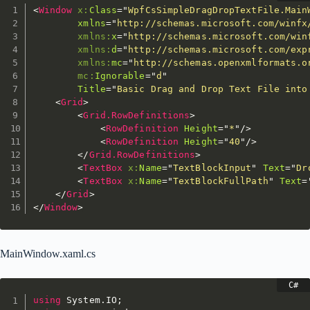
<
Window
x:
Class
=
"
WpfCsSimpleDragDropTextFile.Main
xmlns
=
"
http://schemas.microsoft.com/winfx
xmlns:
x
=
"
http://schemas.microsoft.com/win
xmlns:
d
=
"
http://schemas.microsoft.com/exp
xmlns:
mc
=
"
http://schemas.openxmlformats.o
mc:
Ignorable
=
"
d
"
Title
=
"
Basic Drag and Drop Text File into
<
Grid
>
<
Grid.RowDefinitions
>
<
RowDefinition
Height
=
"
*
"
/>
<
RowDefinition
Height
=
"
40
"
/>
</
Grid.RowDefinitions
>
<
TextBox
x:
Name
=
"
TextBlockInput
"
Text
=
"
Dr
<
TextBox
x:
Name
=
"
TextBlockFullPath
"
Text
=
</
Grid
>
</
Window
>
MainWindow.xaml.cs
using
 System
.
IO
;