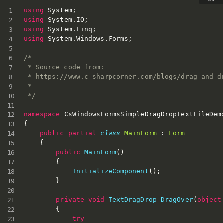
using
 System
;
using
 System
.
IO
;
using
 System
.
Linq
;
using
 System
.
Windows
.
Forms
;
/*

 * Source code from:

 * https://www.c-sharpcorner.com/blogs/drag-and-dr
 * 

 */
namespace
{
public
partial
class
MainForm
:
Form
{
public
MainForm
(
)
{
InitializeComponent
(
)
;
}
private
void
TextDragDrop_DragOver
(
object
{
try