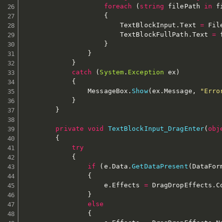
foreach
(
string
 filePath 
in
 f
{
                        TextBlockInput
.
Text 
=
 Fil
                        TextBlockFullPath
.
Text 
=
 
}
}
}
catch
(
System
.
Exception
 ex
)
{
                MessageBox
.
Show
(
ex
.
Message
,
"Erro
}
}
private
void
TextBlockInput_DragEnter
(
obj
{
try
{
if
(
e
.
Data
.
GetDataPresent
(
DataFor
{
                    e
.
Effects 
=
 DragDropEffects
.
C
}
else
{