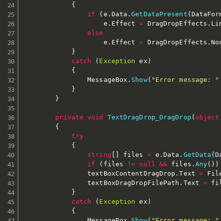
{
if
(
e
.
Data
.
GetDataPresent
(
DataFor
                    e
.
Effect 
=
 DragDropEffects
.
Li
else
                    e
.
Effect 
=
 DragDropEffects
.
No
}
catch
(
Exception
 ex
)
{
                MessageBox
.
Show
(
"Error message: "
}
}
private
void
TextDragDrop_DragDrop
(
object
{
try
{
string
[
]
 files 
=
 e
.
Data
.
GetData
(
D
if
(
files 
!=
null
&&
 files
.
Any
(
)
)
                textBoxContentDragDrop
.
Text 
=
 Fil
                textBoxDragDropFilePath
.
Text 
=
 fi
}
catch
(
Exception
 ex
)
{
                MessageBox
.
Show
(
"Error message: "