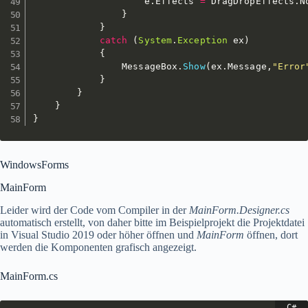
                    e
.
Effects 
=
 DragDropEffects
.
N
}
}
catch
(
System
.
Exception
 ex
)
{
                MessageBox
.
Show
(
ex
.
Message
,
"Error
}
}
}
}
WindowsForms
MainForm
Leider wird der Code vom Compiler in der
MainForm.Designer.cs
automatisch erstellt, von daher bitte im Beispielprojekt die Projektdatei
in Visual Studio 2019 oder höher öffnen und
MainForm
öffnen, dort
werden die Komponenten grafisch angezeigt.
MainForm.cs