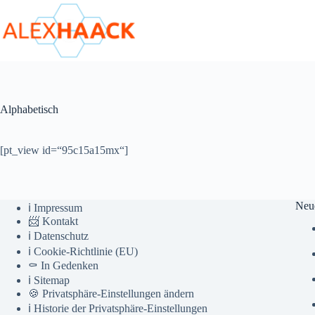
Zum
Inhalt
springen
Alphabetisch
[pt_view id=“95c15a15mx“]
Neu
ℹ️ Impressum
📨 Kontakt
ℹ️ Datenschutz
ℹ️ Cookie-Richtlinie (EU)
⚰️ In Gedenken
ℹ️ Sitemap
🍪 Privatsphäre-Einstellungen ändern
ℹ️ Historie der Privatsphäre-Einstellungen