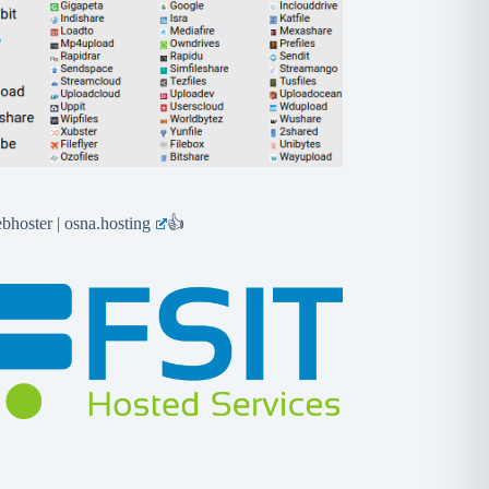
hoster | osna.hosting
👍