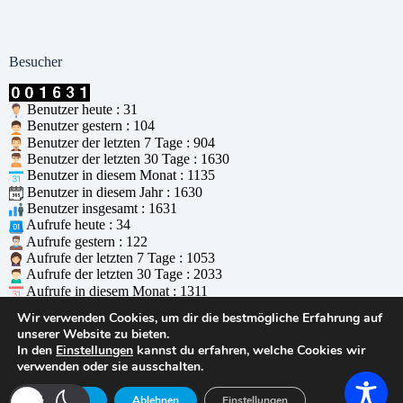
Besucher
Benutzer heute : 31
Benutzer gestern : 104
Benutzer der letzten 7 Tage : 904
Benutzer der letzten 30 Tage : 1630
Benutzer in diesem Monat : 1135
Benutzer in diesem Jahr : 1630
Benutzer insgesamt : 1631
Aufrufe heute : 34
Aufrufe gestern : 122
Aufrufe der letzten 7 Tage : 1053
Aufrufe der letzten 30 Tage : 2033
Aufrufe in diesem Monat : 1311
Aufrufe in diesem Jahr : 2033
Wir verwenden Cookies, um dir die bestmögliche Erfahrung auf
Aufrufe insgesamt : 2034
unserer Website zu bieten.
Wer ist online : 0
In den
Einstellungen
kannst du erfahren, welche Cookies wir
Unterstützt durch
WPS Visitor Counter
verwenden oder sie ausschalten.
© 2026 - WordPress Theme von
CreativeThemes
Zustimmen
Ablehnen
Einstellungen