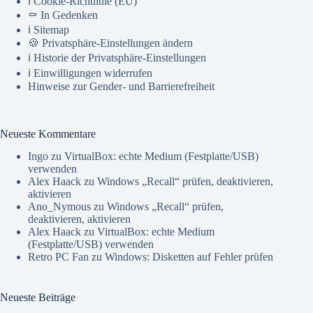
ℹ️ Cookie-Richtlinie (EU)
⚰️ In Gedenken
ℹ️ Sitemap
🍪 Privatsphäre-Einstellungen ändern
ℹ️ Historie der Privatsphäre-Einstellungen
ℹ️ Einwilligungen widerrufen
Hinweise zur Gender- und Barrierefreiheit
Neueste Kommentare
Ingo
zu
VirtualBox: echte Medium (Festplatte/USB)
verwenden
Alex Haack
zu
Windows „Recall“ prüfen, deaktivieren,
aktivieren
Ano_Nymous
zu
Windows „Recall“ prüfen,
deaktivieren, aktivieren
Alex Haack
zu
VirtualBox: echte Medium
(Festplatte/USB) verwenden
Retro PC Fan
zu
Windows: Disketten auf Fehler prüfen
Neueste Beiträge