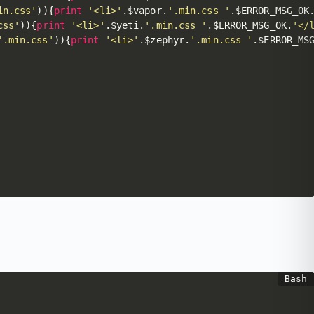
in.css'
)
)
{
print
'<li>'
.
$vapor
.
'.min.css '
.
$ERROR_MSG_OK
css'
)
)
{
print
'<li>'
.
$yeti
.
'.min.css '
.
$ERROR_MSG_OK
.
'</
'.min.css'
)
)
{
print
'<li>'
.
$zephyr
.
'.min.css '
.
$ERROR_MS