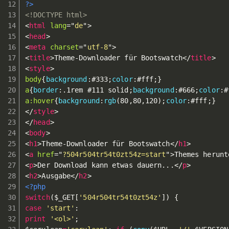
?>
<!DOCTYPE html>
<
html
lang
=
"
de
"
>
<
head
>
<
meta
charset
=
"
utf-8
"
>
<
title
>
Theme-Downloader für Bootswatch
</
title
>
<
style
>
body
{
background
:
#333
;
color
:
#fff
;
}
a
{
border
:
.1rem #111 solid
;
background
:
#666
;
color
:
#
a:hover
{
background
:
rgb
(
80
,
80
,
120
)
;
color
:
#fff
;
}
</
style
>
</
head
>
<
body
>
<
h1
>
Theme-Downloader für Bootswatch
</
h1
>
<
a
href
=
"
?504r504tr54t0zt54z=start
"
>
Themes herunt
<
p
>
Der Download kann etwas dauern...
</
p
>
<
h2
>
Ausgabe
</
h2
>
<?php
switch
(
$_GET
[
'504r504tr54t0zt54z'
]
)
{
case
'start'
:
print
'<ol>'
;