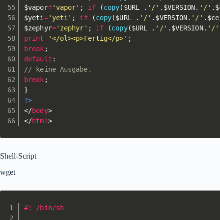
$vapor
=
'vapor'
;
if
(
copy
(
$URL
.
'/'
.
$VERSION
.
'/'
.
$
$yeti
=
'yeti'
;
if
(
copy
(
$URL
.
'/'
.
$VERSION
.
'/'
.
$ce
$zephyr
=
'zephyr'
;
if
(
copy
(
$URL
.
'/'
.
$VERSION
.
'/'
print
'</ol><p>Fertig</p>'
;
break
;
default
:
// keine Ausgabe.
break
;
}
?>
</
body
>
</
html
>
Shell-Script
wget
#! /bin/sh