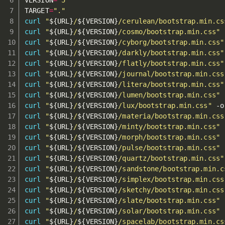
TARGET
=
"."
curl
"
${URL}
/
${VERSION}
/cerulean/bootstrap.min.cs
curl
"
${URL}
/
${VERSION}
/cosmo/bootstrap.min.css"
 
curl
"
${URL}
/
${VERSION}
/cyborg/bootstrap.min.css"
curl
"
${URL}
/
${VERSION}
/darkly/bootstrap.min.css"
curl
"
${URL}
/
${VERSION}
/flatly/bootstrap.min.css"
curl
"
${URL}
/
${VERSION}
/journal/bootstrap.min.css
curl
"
${URL}
/
${VERSION}
/litera/bootstrap.min.css"
curl
"
${URL}
/
${VERSION}
/lumen/bootstrap.min.css"
 
curl
"
${URL}
/
${VERSION}
/lux/bootstrap.min.css"
 -o
curl
"
${URL}
/
${VERSION}
/materia/bootstrap.min.css
curl
"
${URL}
/
${VERSION}
/minty/bootstrap.min.css"
 
curl
"
${URL}
/
${VERSION}
/morph/bootstrap.min.css"
 
curl
"
${URL}
/
${VERSION}
/pulse/bootstrap.min.css"
 
curl
"
${URL}
/
${VERSION}
/quartz/bootstrap.min.css"
curl
"
${URL}
/
${VERSION}
/sandstone/bootstrap.min.c
curl
"
${URL}
/
${VERSION}
/simplex/bootstrap.min.css
curl
"
${URL}
/
${VERSION}
/sketchy/bootstrap.min.css
curl
"
${URL}
/
${VERSION}
/slate/bootstrap.min.css"
 
curl
"
${URL}
/
${VERSION}
/solar/bootstrap.min.css"
 
curl
"
${URL}
/
${VERSION}
/spacelab/bootstrap.min.cs