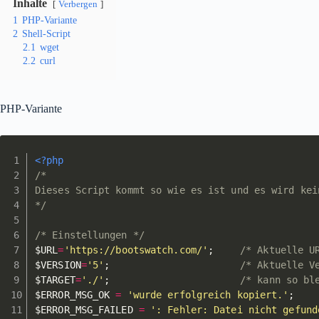
Inhalte
Verbergen
1
PHP-Variante
2
Shell-Script
2.1
wget
2.2
curl
PHP-Variante
<?php
/*

Dieses Script kommt so wie es ist und es wird kei
*/
/* Einstellungen */
$URL
=
'https://bootswatch.com/'
;
/* Aktuelle U
$VERSION
=
'5'
;
/* Aktuelle V
$TARGET
=
'./'
;
/* kann so bl
$ERROR_MSG_OK
=
'wurde erfolgreich kopiert.'
;
$ERROR_MSG_FAILED
=
': Fehler: Datei nicht gefund