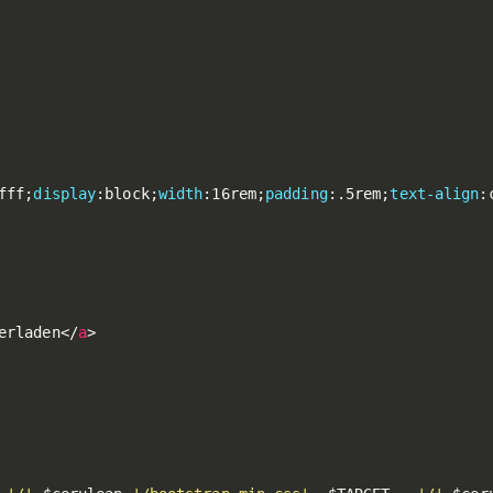
fff
;
display
:
block
;
width
:
16rem
;
padding
:
.5rem
;
text-align
:
erladen
</
a
>