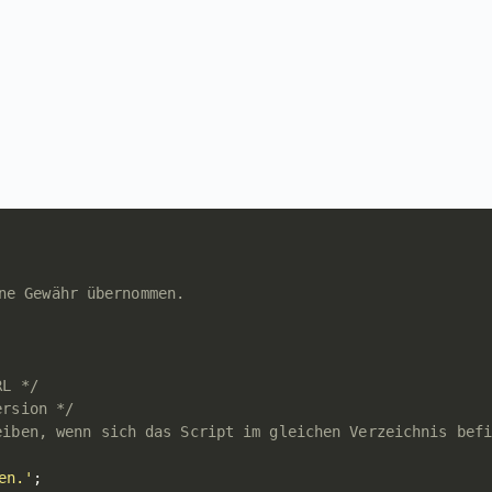
ne Gewähr übernommen.

RL */
ersion */
eiben, wenn sich das Script im gleichen Verzeichnis befi
en.'
;