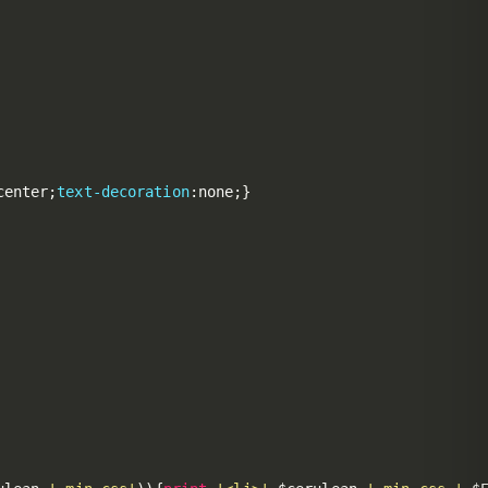
center
;
text-decoration
:
none
;
}