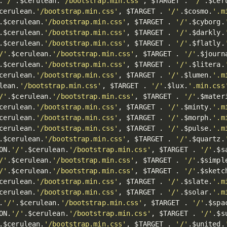
.
'/'
.
$cerulean
.
'/bootstrap.min.css'
,
$TARGET
.
'/'
.
$cer
cerulean
.
'/bootstrap.min.css'
,
$TARGET
.
'/'
.
$cosmo
.
'.m
.
$cerulean
.
'/bootstrap.min.css'
,
$TARGET
.
'/'
.
$cyborg
.
.
$cerulean
.
'/bootstrap.min.css'
,
$TARGET
.
'/'
.
$darkly
.
.
$cerulean
.
'/bootstrap.min.css'
,
$TARGET
.
'/'
.
$flatly
.
/'
.
$cerulean
.
'/bootstrap.min.css'
,
$TARGET
.
'/'
.
$journ
.
$cerulean
.
'/bootstrap.min.css'
,
$TARGET
.
'/'
.
$litera
.
cerulean
.
'/bootstrap.min.css'
,
$TARGET
.
'/'
.
$lumen
.
'.m
lean
.
'/bootstrap.min.css'
,
$TARGET
.
'/'
.
$lux
.
'.min.css
/'
.
$cerulean
.
'/bootstrap.min.css'
,
$TARGET
.
'/'
.
$mater
cerulean
.
'/bootstrap.min.css'
,
$TARGET
.
'/'
.
$minty
.
'.m
cerulean
.
'/bootstrap.min.css'
,
$TARGET
.
'/'
.
$morph
.
'.m
cerulean
.
'/bootstrap.min.css'
,
$TARGET
.
'/'
.
$pulse
.
'.m
.
$cerulean
.
'/bootstrap.min.css'
,
$TARGET
.
'/'
.
$quartz
.
ON
.
'/'
.
$cerulean
.
'/bootstrap.min.css'
,
$TARGET
.
'/'
.
$s
/'
.
$cerulean
.
'/bootstrap.min.css'
,
$TARGET
.
'/'
.
$simpl
/'
.
$cerulean
.
'/bootstrap.min.css'
,
$TARGET
.
'/'
.
$sketc
cerulean
.
'/bootstrap.min.css'
,
$TARGET
.
'/'
.
$slate
.
'.m
cerulean
.
'/bootstrap.min.css'
,
$TARGET
.
'/'
.
$solar
.
'.m
.
'/'
.
$cerulean
.
'/bootstrap.min.css'
,
$TARGET
.
'/'
.
$spa
ON
.
'/'
.
$cerulean
.
'/bootstrap.min.css'
,
$TARGET
.
'/'
.
$s
.
$cerulean
.
'/bootstrap.min.css'
,
$TARGET
.
'/'
.
$united
.