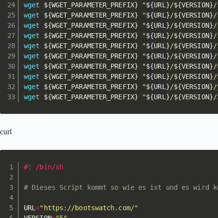
wget
${WGET_PARAMETER_PREFIX}
"
${URL}
/
${VERSION}
/
wget
${WGET_PARAMETER_PREFIX}
"
${URL}
/
${VERSION}
/
wget
${WGET_PARAMETER_PREFIX}
"
${URL}
/
${VERSION}
/
wget
${WGET_PARAMETER_PREFIX}
"
${URL}
/
${VERSION}
/
wget
${WGET_PARAMETER_PREFIX}
"
${URL}
/
${VERSION}
/
wget
${WGET_PARAMETER_PREFIX}
"
${URL}
/
${VERSION}
/
wget
${WGET_PARAMETER_PREFIX}
"
${URL}
/
${VERSION}
/
wget
${WGET_PARAMETER_PREFIX}
"
${URL}
/
${VERSION}
/
wget
${WGET_PARAMETER_PREFIX}
"
${URL}
/
${VERSION}
/
wget
${WGET_PARAMETER_PREFIX}
"
${URL}
/
${VERSION}
/
curl
#! /bin/sh
# Dieses Script kommt so wie es ist und es wird k
URL
=
"https://bootswatch.com/"
VERSION
=
"5"