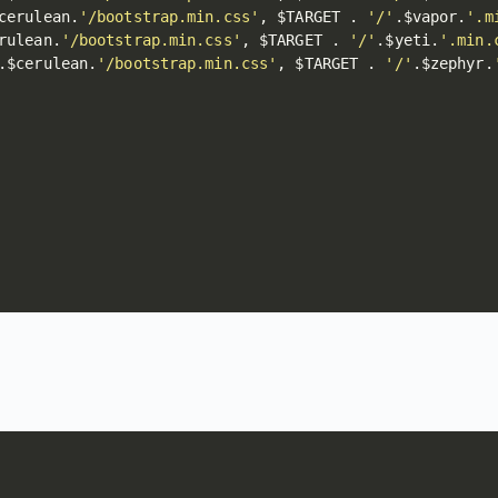
cerulean
.
'/bootstrap.min.css'
,
$TARGET
.
'/'
.
$vapor
.
'.m
rulean
.
'/bootstrap.min.css'
,
$TARGET
.
'/'
.
$yeti
.
'.min.
.
$cerulean
.
'/bootstrap.min.css'
,
$TARGET
.
'/'
.
$zephyr
.