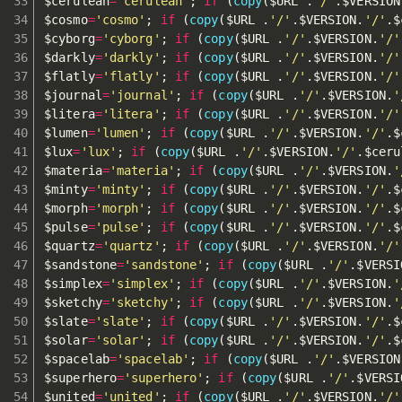
$cerulean
=
'cerulean'
;
if
(
copy
(
$URL
.
'/'
.
$VERSION
$cosmo
=
'cosmo'
;
if
(
copy
(
$URL
.
'/'
.
$VERSION
.
'/'
.
$
$cyborg
=
'cyborg'
;
if
(
copy
(
$URL
.
'/'
.
$VERSION
.
'/'
$darkly
=
'darkly'
;
if
(
copy
(
$URL
.
'/'
.
$VERSION
.
'/'
$flatly
=
'flatly'
;
if
(
copy
(
$URL
.
'/'
.
$VERSION
.
'/'
$journal
=
'journal'
;
if
(
copy
(
$URL
.
'/'
.
$VERSION
.
'
$litera
=
'litera'
;
if
(
copy
(
$URL
.
'/'
.
$VERSION
.
'/'
$lumen
=
'lumen'
;
if
(
copy
(
$URL
.
'/'
.
$VERSION
.
'/'
.
$
$lux
=
'lux'
;
if
(
copy
(
$URL
.
'/'
.
$VERSION
.
'/'
.
$ceru
$materia
=
'materia'
;
if
(
copy
(
$URL
.
'/'
.
$VERSION
.
'
$minty
=
'minty'
;
if
(
copy
(
$URL
.
'/'
.
$VERSION
.
'/'
.
$
$morph
=
'morph'
;
if
(
copy
(
$URL
.
'/'
.
$VERSION
.
'/'
.
$
$pulse
=
'pulse'
;
if
(
copy
(
$URL
.
'/'
.
$VERSION
.
'/'
.
$
$quartz
=
'quartz'
;
if
(
copy
(
$URL
.
'/'
.
$VERSION
.
'/'
$sandstone
=
'sandstone'
;
if
(
copy
(
$URL
.
'/'
.
$VERSI
$simplex
=
'simplex'
;
if
(
copy
(
$URL
.
'/'
.
$VERSION
.
'
$sketchy
=
'sketchy'
;
if
(
copy
(
$URL
.
'/'
.
$VERSION
.
'
$slate
=
'slate'
;
if
(
copy
(
$URL
.
'/'
.
$VERSION
.
'/'
.
$
$solar
=
'solar'
;
if
(
copy
(
$URL
.
'/'
.
$VERSION
.
'/'
.
$
$spacelab
=
'spacelab'
;
if
(
copy
(
$URL
.
'/'
.
$VERSION
$superhero
=
'superhero'
;
if
(
copy
(
$URL
.
'/'
.
$VERSI
$united
=
'united'
;
if
(
copy
(
$URL
.
'/'
.
$VERSION
.
'/'