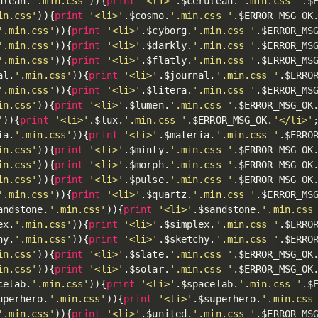
ulean
.
'.min.css'
)
)
{
print
'<li>'
.
$cerulean
.
'.min.css '
.
$
in.css'
)
)
{
print
'<li>'
.
$cosmo
.
'.min.css '
.
$ERROR_MSG_OK
'.min.css'
)
)
{
print
'<li>'
.
$cyborg
.
'.min.css '
.
$ERROR_MS
'.min.css'
)
)
{
print
'<li>'
.
$darkly
.
'.min.css '
.
$ERROR_MS
'.min.css'
)
)
{
print
'<li>'
.
$flatly
.
'.min.css '
.
$ERROR_MS
al
.
'.min.css'
)
)
{
print
'<li>'
.
$journal
.
'.min.css '
.
$ERRO
'.min.css'
)
)
{
print
'<li>'
.
$litera
.
'.min.css '
.
$ERROR_MS
in.css'
)
)
{
print
'<li>'
.
$lumen
.
'.min.css '
.
$ERROR_MSG_OK
'
)
)
{
print
'<li>'
.
$lux
.
'.min.css '
.
$ERROR_MSG_OK
.
'</li>'
ia
.
'.min.css'
)
)
{
print
'<li>'
.
$materia
.
'.min.css '
.
$ERRO
in.css'
)
)
{
print
'<li>'
.
$minty
.
'.min.css '
.
$ERROR_MSG_OK
in.css'
)
)
{
print
'<li>'
.
$morph
.
'.min.css '
.
$ERROR_MSG_OK
in.css'
)
)
{
print
'<li>'
.
$pulse
.
'.min.css '
.
$ERROR_MSG_OK
'.min.css'
)
)
{
print
'<li>'
.
$quartz
.
'.min.css '
.
$ERROR_MS
andstone
.
'.min.css'
)
)
{
print
'<li>'
.
$sandstone
.
'.min.css
ex
.
'.min.css'
)
)
{
print
'<li>'
.
$simplex
.
'.min.css '
.
$ERRO
hy
.
'.min.css'
)
)
{
print
'<li>'
.
$sketchy
.
'.min.css '
.
$ERRO
in.css'
)
)
{
print
'<li>'
.
$slate
.
'.min.css '
.
$ERROR_MSG_OK
in.css'
)
)
{
print
'<li>'
.
$solar
.
'.min.css '
.
$ERROR_MSG_OK
celab
.
'.min.css'
)
)
{
print
'<li>'
.
$spacelab
.
'.min.css '
.
$
uperhero
.
'.min.css'
)
)
{
print
'<li>'
.
$superhero
.
'.min.css
'.min.css'
)
)
{
print
'<li>'
.
$united
.
'.min.css '
.
$ERROR_MS