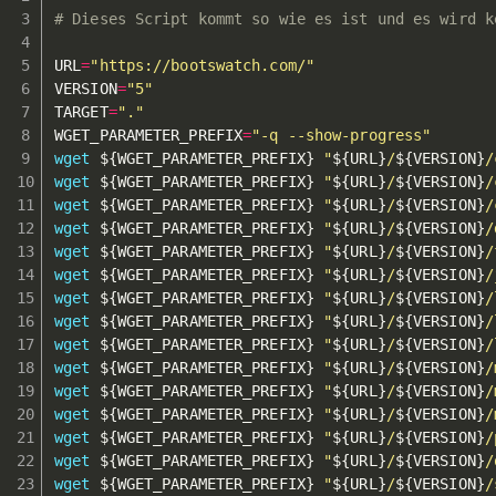
# Dieses Script kommt so wie es ist und es wird k
URL
=
"https://bootswatch.com/"
VERSION
=
"5"
TARGET
=
"."
WGET_PARAMETER_PREFIX
=
"-q --show-progress"
wget
${WGET_PARAMETER_PREFIX}
"
${URL}
/
${VERSION}
/
wget
${WGET_PARAMETER_PREFIX}
"
${URL}
/
${VERSION}
/
wget
${WGET_PARAMETER_PREFIX}
"
${URL}
/
${VERSION}
/
wget
${WGET_PARAMETER_PREFIX}
"
${URL}
/
${VERSION}
/
wget
${WGET_PARAMETER_PREFIX}
"
${URL}
/
${VERSION}
/
wget
${WGET_PARAMETER_PREFIX}
"
${URL}
/
${VERSION}
/
wget
${WGET_PARAMETER_PREFIX}
"
${URL}
/
${VERSION}
/
wget
${WGET_PARAMETER_PREFIX}
"
${URL}
/
${VERSION}
/
wget
${WGET_PARAMETER_PREFIX}
"
${URL}
/
${VERSION}
/
wget
${WGET_PARAMETER_PREFIX}
"
${URL}
/
${VERSION}
/
wget
${WGET_PARAMETER_PREFIX}
"
${URL}
/
${VERSION}
/
wget
${WGET_PARAMETER_PREFIX}
"
${URL}
/
${VERSION}
/
wget
${WGET_PARAMETER_PREFIX}
"
${URL}
/
${VERSION}
/
wget
${WGET_PARAMETER_PREFIX}
"
${URL}
/
${VERSION}
/
wget
${WGET_PARAMETER_PREFIX}
"
${URL}
/
${VERSION}
/