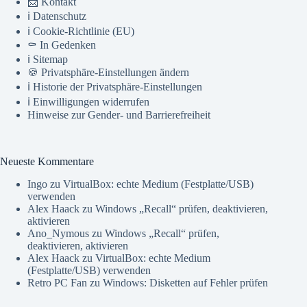
📨 Kontakt
ℹ️ Datenschutz
ℹ️ Cookie-Richtlinie (EU)
⚰️ In Gedenken
ℹ️ Sitemap
🍪 Privatsphäre-Einstellungen ändern
ℹ️ Historie der Privatsphäre-Einstellungen
ℹ️ Einwilligungen widerrufen
Hinweise zur Gender- und Barrierefreiheit
Neueste Kommentare
Ingo
zu
VirtualBox: echte Medium (Festplatte/USB)
verwenden
Alex Haack
zu
Windows „Recall“ prüfen, deaktivieren,
aktivieren
Ano_Nymous
zu
Windows „Recall“ prüfen,
deaktivieren, aktivieren
Alex Haack
zu
VirtualBox: echte Medium
(Festplatte/USB) verwenden
Retro PC Fan
zu
Windows: Disketten auf Fehler prüfen