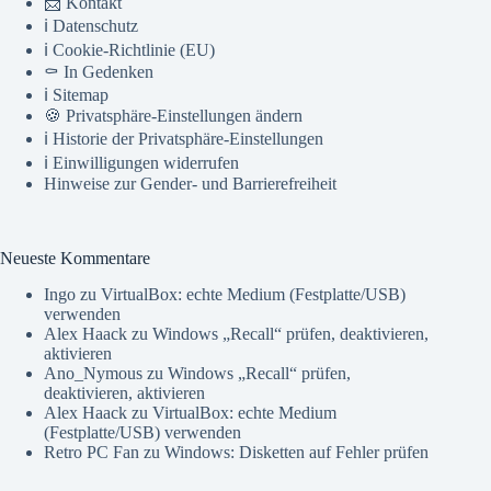
📨 Kontakt
ℹ️ Datenschutz
ℹ️ Cookie-Richtlinie (EU)
⚰️ In Gedenken
ℹ️ Sitemap
🍪 Privatsphäre-Einstellungen ändern
ℹ️ Historie der Privatsphäre-Einstellungen
ℹ️ Einwilligungen widerrufen
Hinweise zur Gender- und Barrierefreiheit
Neueste Kommentare
Ingo
zu
VirtualBox: echte Medium (Festplatte/USB)
verwenden
Alex Haack
zu
Windows „Recall“ prüfen, deaktivieren,
aktivieren
Ano_Nymous
zu
Windows „Recall“ prüfen,
deaktivieren, aktivieren
Alex Haack
zu
VirtualBox: echte Medium
(Festplatte/USB) verwenden
Retro PC Fan
zu
Windows: Disketten auf Fehler prüfen