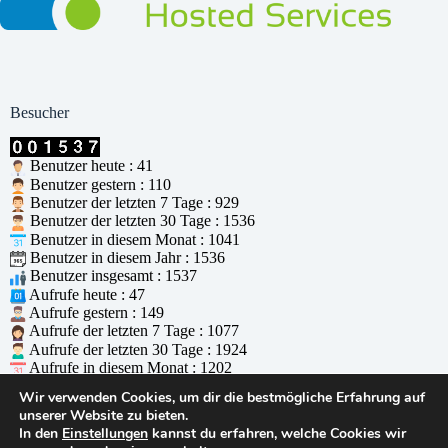
Besucher
Benutzer heute : 41
Benutzer gestern : 110
Benutzer der letzten 7 Tage : 929
Benutzer der letzten 30 Tage : 1536
Benutzer in diesem Monat : 1041
Benutzer in diesem Jahr : 1536
Benutzer insgesamt : 1537
Aufrufe heute : 47
Aufrufe gestern : 149
Aufrufe der letzten 7 Tage : 1077
Aufrufe der letzten 30 Tage : 1924
Aufrufe in diesem Monat : 1202
Aufrufe in diesem Jahr : 1924
Wir verwenden Cookies, um dir die bestmögliche Erfahrung auf
Aufrufe insgesamt : 1925
unserer Website zu bieten.
Wer ist online : 0
In den
Einstellungen
kannst du erfahren, welche Cookies wir
Unterstützt durch
WPS Visitor Counter