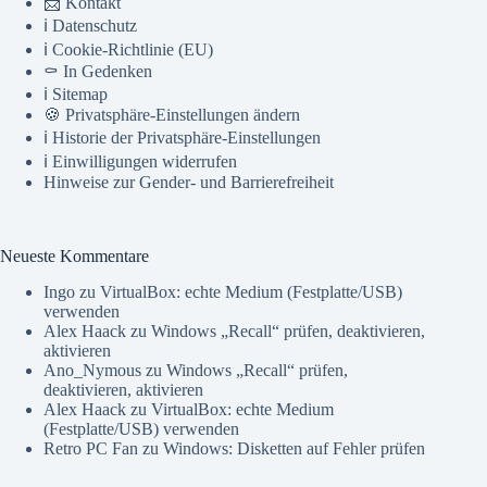
📨 Kontakt
ℹ️ Datenschutz
ℹ️ Cookie-Richtlinie (EU)
⚰️ In Gedenken
ℹ️ Sitemap
🍪 Privatsphäre-Einstellungen ändern
ℹ️ Historie der Privatsphäre-Einstellungen
ℹ️ Einwilligungen widerrufen
Hinweise zur Gender- und Barrierefreiheit
Neueste Kommentare
Ingo
zu
VirtualBox: echte Medium (Festplatte/USB)
verwenden
Alex Haack
zu
Windows „Recall“ prüfen, deaktivieren,
aktivieren
Ano_Nymous
zu
Windows „Recall“ prüfen,
deaktivieren, aktivieren
Alex Haack
zu
VirtualBox: echte Medium
(Festplatte/USB) verwenden
Retro PC Fan
zu
Windows: Disketten auf Fehler prüfen