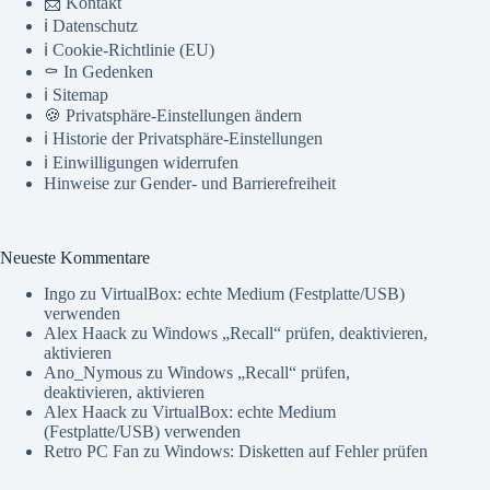
📨 Kontakt
ℹ️ Datenschutz
ℹ️ Cookie-Richtlinie (EU)
⚰️ In Gedenken
ℹ️ Sitemap
🍪 Privatsphäre-Einstellungen ändern
ℹ️ Historie der Privatsphäre-Einstellungen
ℹ️ Einwilligungen widerrufen
Hinweise zur Gender- und Barrierefreiheit
Neueste Kommentare
Ingo
zu
VirtualBox: echte Medium (Festplatte/USB)
verwenden
Alex Haack
zu
Windows „Recall“ prüfen, deaktivieren,
aktivieren
Ano_Nymous
zu
Windows „Recall“ prüfen,
deaktivieren, aktivieren
Alex Haack
zu
VirtualBox: echte Medium
(Festplatte/USB) verwenden
Retro PC Fan
zu
Windows: Disketten auf Fehler prüfen