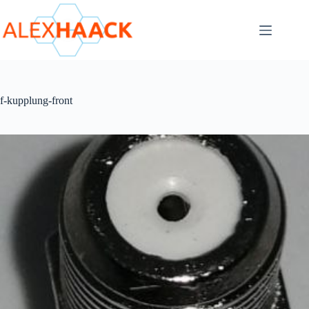
Zum
Inhalt
springen
f-kupplung-front