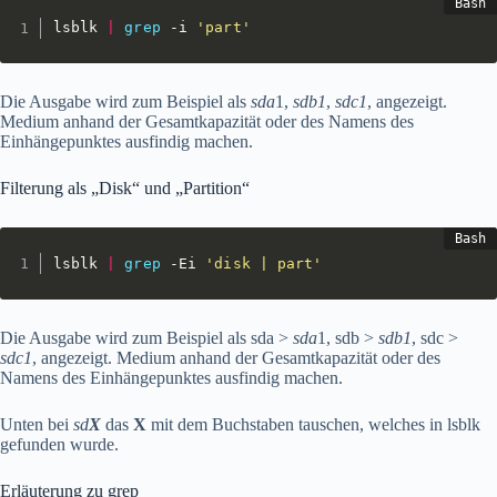
lsblk 
|
grep
 -i 
'part'
Die Ausgabe wird zum Beispiel als
sda
1,
sdb1
,
sdc1
, angezeigt.
Medium anhand der Gesamtkapazität oder des Namens des
Einhängepunktes ausfindig machen.
Filterung als „Disk“ und „Partition“
lsblk 
|
grep
 -Ei 
'disk | part'
Die Ausgabe wird zum Beispiel als sda >
sda
1, sdb >
sdb1
, sdc >
sdc1
, angezeigt. Medium anhand der Gesamtkapazität oder des
Namens des Einhängepunktes ausfindig machen.
Unten bei
sd
X
das
X
mit dem Buchstaben tauschen, welches in lsblk
gefunden wurde.
Erläuterung zu grep