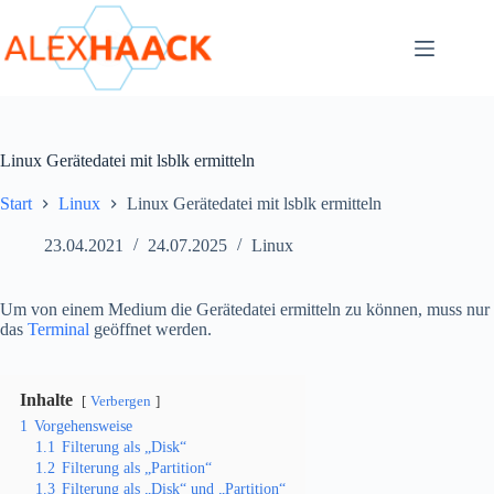
Zum
Inhalt
springen
Linux Gerätedatei mit lsblk ermitteln
Start
Linux
Linux Gerätedatei mit lsblk ermitteln
23.04.2021
24.07.2025
Linux
Um von einem Medium die Gerätedatei ermitteln zu können, muss nur
das
Terminal
geöffnet werden.
Inhalte
Verbergen
1
Vorgehensweise
1.1
Filterung als „Disk“
1.2
Filterung als „Partition“
1.3
Filterung als „Disk“ und „Partition“