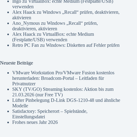
Ingo
zu
VirtualBox: echte Medium (Festplatte/USB)
verwenden
Alex Haack
zu
Windows „Recall“ prüfen, deaktivieren,
aktivieren
Ano_Nymous
zu
Windows „Recall“ prüfen,
deaktivieren, aktivieren
Alex Haack
zu
VirtualBox: echte Medium
(Festplatte/USB) verwenden
Retro PC Fan
zu
Windows: Disketten auf Fehler prüfen
Neueste Beiträge
VMware Workstation Pro/VMware Fusion kostenlos
herunterladen: Broadcom-Portal – Leitfaden für
Privatnutzer
SKY (TV/GO) Streaming kostenlos: Aktion bis zum
21.03.2026 (nur Free TV)
Lüfter Pinbelegung D-Link DGS-1210-48 und ähnliche
Modelle
Satisfactory: Speicherort – Spielstände,
Einstellungsdatei
Frohes neues Jahr 2026