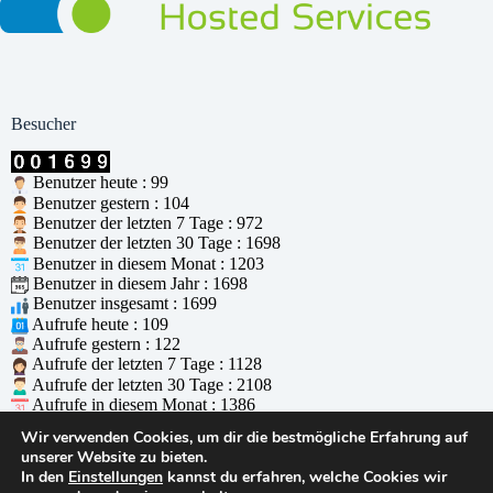
Besucher
Benutzer heute : 99
Benutzer gestern : 104
Benutzer der letzten 7 Tage : 972
Benutzer der letzten 30 Tage : 1698
Benutzer in diesem Monat : 1203
Benutzer in diesem Jahr : 1698
Benutzer insgesamt : 1699
Aufrufe heute : 109
Aufrufe gestern : 122
Aufrufe der letzten 7 Tage : 1128
Aufrufe der letzten 30 Tage : 2108
Aufrufe in diesem Monat : 1386
Aufrufe in diesem Jahr : 2108
Wir verwenden Cookies, um dir die bestmögliche Erfahrung auf
Aufrufe insgesamt : 2109
unserer Website zu bieten.
Wer ist online : 1
In den
Einstellungen
kannst du erfahren, welche Cookies wir
Unterstützt durch
WPS Visitor Counter