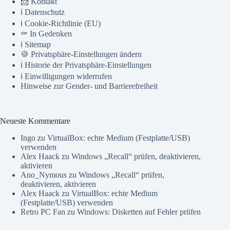
📨 Kontakt
ℹ️ Datenschutz
ℹ️ Cookie-Richtlinie (EU)
⚰️ In Gedenken
ℹ️ Sitemap
🍪 Privatsphäre-Einstellungen ändern
ℹ️ Historie der Privatsphäre-Einstellungen
ℹ️ Einwilligungen widerrufen
Hinweise zur Gender- und Barrierefreiheit
Neueste Kommentare
Ingo
zu
VirtualBox: echte Medium (Festplatte/USB)
verwenden
Alex Haack
zu
Windows „Recall“ prüfen, deaktivieren,
aktivieren
Ano_Nymous
zu
Windows „Recall“ prüfen,
deaktivieren, aktivieren
Alex Haack
zu
VirtualBox: echte Medium
(Festplatte/USB) verwenden
Retro PC Fan
zu
Windows: Disketten auf Fehler prüfen