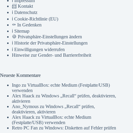
ℹ️ Impressum
📨 Kontakt
ℹ️ Datenschutz
ℹ️ Cookie-Richtlinie (EU)
⚰️ In Gedenken
ℹ️ Sitemap
🍪 Privatsphäre-Einstellungen ändern
ℹ️ Historie der Privatsphäre-Einstellungen
ℹ️ Einwilligungen widerrufen
Hinweise zur Gender- und Barrierefreiheit
Neueste Kommentare
Ingo
zu
VirtualBox: echte Medium (Festplatte/USB)
verwenden
Alex Haack
zu
Windows „Recall“ prüfen, deaktivieren,
aktivieren
Ano_Nymous
zu
Windows „Recall“ prüfen,
deaktivieren, aktivieren
Alex Haack
zu
VirtualBox: echte Medium
(Festplatte/USB) verwenden
Retro PC Fan
zu
Windows: Disketten auf Fehler prüfen