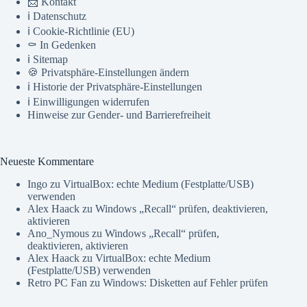
📨 Kontakt
ℹ️ Datenschutz
ℹ️ Cookie-Richtlinie (EU)
⚰️ In Gedenken
ℹ️ Sitemap
🍪 Privatsphäre-Einstellungen ändern
ℹ️ Historie der Privatsphäre-Einstellungen
ℹ️ Einwilligungen widerrufen
Hinweise zur Gender- und Barrierefreiheit
Neueste Kommentare
Ingo
zu
VirtualBox: echte Medium (Festplatte/USB)
verwenden
Alex Haack
zu
Windows „Recall“ prüfen, deaktivieren,
aktivieren
Ano_Nymous
zu
Windows „Recall“ prüfen,
deaktivieren, aktivieren
Alex Haack
zu
VirtualBox: echte Medium
(Festplatte/USB) verwenden
Retro PC Fan
zu
Windows: Disketten auf Fehler prüfen