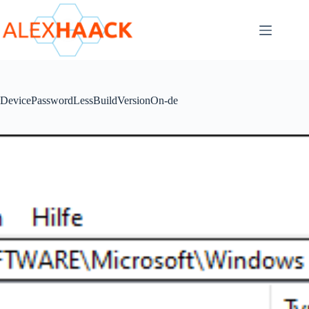
Zum
Inhalt
springen
DevicePasswordLessBuildVersionOn-de