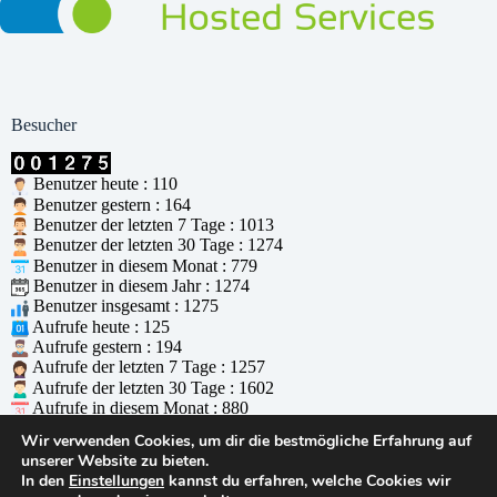
Besucher
Benutzer heute : 110
Benutzer gestern : 164
Benutzer der letzten 7 Tage : 1013
Benutzer der letzten 30 Tage : 1274
Benutzer in diesem Monat : 779
Benutzer in diesem Jahr : 1274
Benutzer insgesamt : 1275
Aufrufe heute : 125
Aufrufe gestern : 194
Aufrufe der letzten 7 Tage : 1257
Aufrufe der letzten 30 Tage : 1602
Aufrufe in diesem Monat : 880
Aufrufe in diesem Jahr : 1602
Wir verwenden Cookies, um dir die bestmögliche Erfahrung auf
Aufrufe insgesamt : 1603
unserer Website zu bieten.
Wer ist online : 1
In den
Einstellungen
kannst du erfahren, welche Cookies wir
Unterstützt durch
WPS Visitor Counter