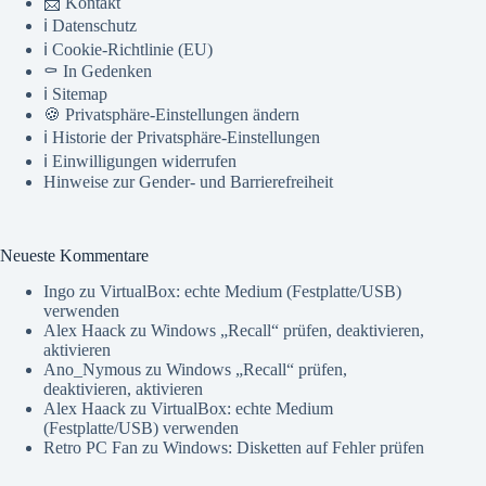
📨 Kontakt
ℹ️ Datenschutz
ℹ️ Cookie-Richtlinie (EU)
⚰️ In Gedenken
ℹ️ Sitemap
🍪 Privatsphäre-Einstellungen ändern
ℹ️ Historie der Privatsphäre-Einstellungen
ℹ️ Einwilligungen widerrufen
Hinweise zur Gender- und Barrierefreiheit
Neueste Kommentare
Ingo
zu
VirtualBox: echte Medium (Festplatte/USB)
verwenden
Alex Haack
zu
Windows „Recall“ prüfen, deaktivieren,
aktivieren
Ano_Nymous
zu
Windows „Recall“ prüfen,
deaktivieren, aktivieren
Alex Haack
zu
VirtualBox: echte Medium
(Festplatte/USB) verwenden
Retro PC Fan
zu
Windows: Disketten auf Fehler prüfen