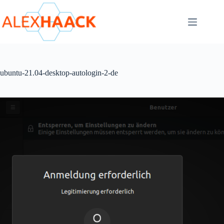
Zum
Inhalt
springen
ubuntu-21.04-desktop-autologin-2-de