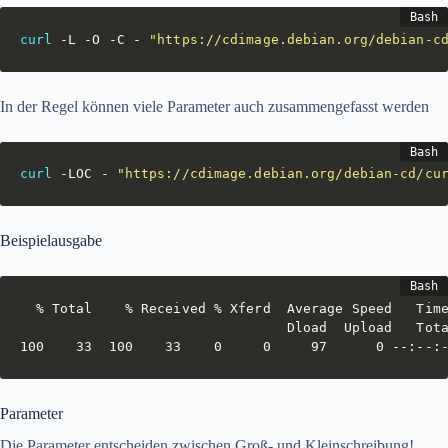
curl
 -L -O -C - 
"https://cdimage.debian.org/debian-c
In der Regel können viele Parameter auch zusammengefasst werden
curl
 -LOC - 
"https://cdimage.debian.org/debian-cd/cu
Beispielausgabe
  % Total    % Received % Xferd  Average Speed   Time
                                 Dload  Upload   Tota
100    33  100    33    0     0     97      0 --:--:
Parameter
Die Parameter entscheiden zwischen Groß- und Kleinschreibung!