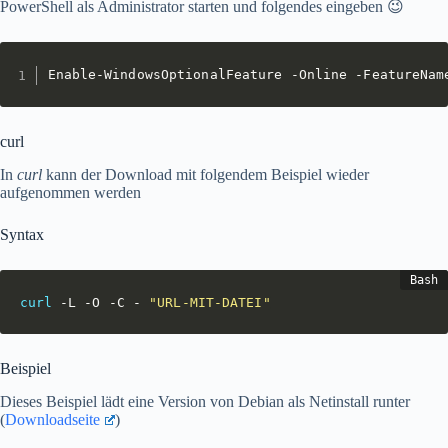
PowerShell als Administrator starten und folgendes eingeben 😉
Enable-WindowsOptionalFeature -Online -FeatureNam
curl
In
curl
kann der Download mit folgendem Beispiel wieder
aufgenommen werden
Syntax
curl
 -L -O -C - 
"URL-MIT-DATEI"
Beispiel
Dieses Beispiel lädt eine Version von Debian als Netinstall runter
(
Downloadseite
)