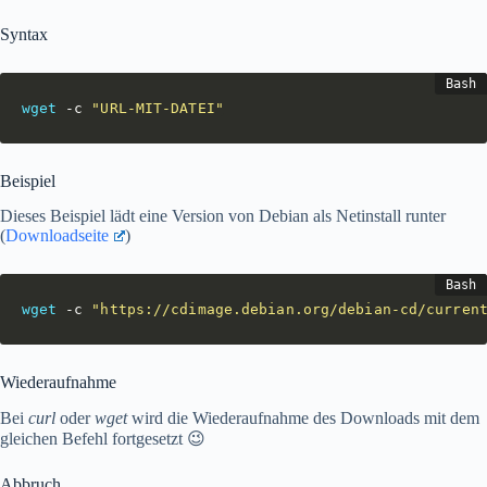
Syntax
wget
 -c 
"URL-MIT-DATEI"
Beispiel
Dieses Beispiel lädt eine Version von Debian als Netinstall runter
(
Downloadseite
)
wget
 -c 
"https://cdimage.debian.org/debian-cd/curren
Wiederaufnahme
Bei
curl
oder
wget
wird die Wiederaufnahme des Downloads mit dem
gleichen Befehl fortgesetzt 😉
Abbruch