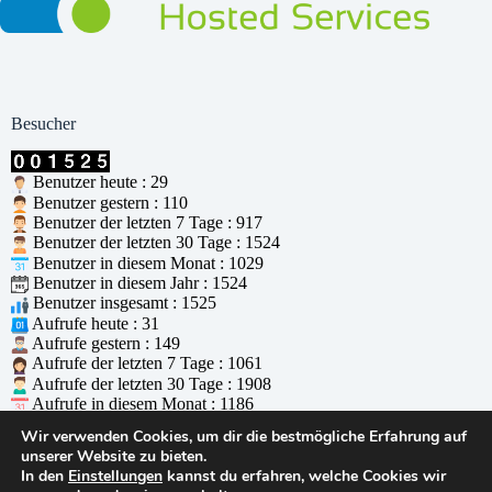
Besucher
Benutzer heute : 29
Benutzer gestern : 110
Benutzer der letzten 7 Tage : 917
Benutzer der letzten 30 Tage : 1524
Benutzer in diesem Monat : 1029
Benutzer in diesem Jahr : 1524
Benutzer insgesamt : 1525
Aufrufe heute : 31
Aufrufe gestern : 149
Aufrufe der letzten 7 Tage : 1061
Aufrufe der letzten 30 Tage : 1908
Aufrufe in diesem Monat : 1186
Aufrufe in diesem Jahr : 1908
Wir verwenden Cookies, um dir die bestmögliche Erfahrung auf
Aufrufe insgesamt : 1909
unserer Website zu bieten.
Wer ist online : 0
In den
Einstellungen
kannst du erfahren, welche Cookies wir
Unterstützt durch
WPS Visitor Counter