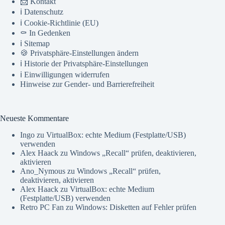
📨 Kontakt
ℹ️ Datenschutz
ℹ️ Cookie-Richtlinie (EU)
⚰️ In Gedenken
ℹ️ Sitemap
🍪 Privatsphäre-Einstellungen ändern
ℹ️ Historie der Privatsphäre-Einstellungen
ℹ️ Einwilligungen widerrufen
Hinweise zur Gender- und Barrierefreiheit
Neueste Kommentare
Ingo
zu
VirtualBox: echte Medium (Festplatte/USB)
verwenden
Alex Haack
zu
Windows „Recall“ prüfen, deaktivieren,
aktivieren
Ano_Nymous
zu
Windows „Recall“ prüfen,
deaktivieren, aktivieren
Alex Haack
zu
VirtualBox: echte Medium
(Festplatte/USB) verwenden
Retro PC Fan
zu
Windows: Disketten auf Fehler prüfen