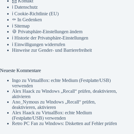
📨 Kontakt
ℹ️ Datenschutz
ℹ️ Cookie-Richtlinie (EU)
⚰️ In Gedenken
ℹ️ Sitemap
🍪 Privatsphäre-Einstellungen ändern
ℹ️ Historie der Privatsphäre-Einstellungen
ℹ️ Einwilligungen widerrufen
Hinweise zur Gender- und Barrierefreiheit
Neueste Kommentare
Ingo
zu
VirtualBox: echte Medium (Festplatte/USB)
verwenden
Alex Haack
zu
Windows „Recall“ prüfen, deaktivieren,
aktivieren
Ano_Nymous
zu
Windows „Recall“ prüfen,
deaktivieren, aktivieren
Alex Haack
zu
VirtualBox: echte Medium
(Festplatte/USB) verwenden
Retro PC Fan
zu
Windows: Disketten auf Fehler prüfen