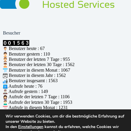
Besucher
Benutzer heute : 67
Benutzer gestern : 110
Benutzer der letzten 7 Tage : 955
Benutzer der letzten 30 Tage : 1562
Benutzer in diesem Monat : 1067
Benutzer in diesem Jahr : 1562
Benutzer insgesamt : 1563
Aufrufe heute : 76
Aufrufe gestern : 149
Aufrufe der letzten 7 Tage : 1106
Aufrufe der letzten 30 Tage : 1953
Aufrufe in diesem Monat : 1231
Aufrufe in diesem Jahr : 1953
Wir verwenden Cookies, um dir die bestmögliche Erfahrung auf
Aufrufe insgesamt : 1954
unserer Website zu bieten.
Wer ist online : 0
In den
Einstellungen
kannst du erfahren, welche Cookies wir
Unterstützt durch
WPS Visitor Counter