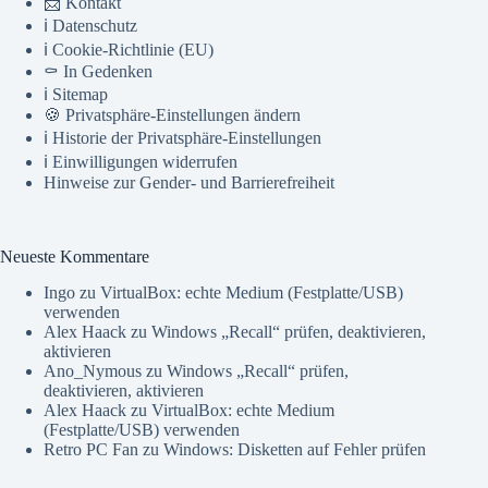
📨 Kontakt
ℹ️ Datenschutz
ℹ️ Cookie-Richtlinie (EU)
⚰️ In Gedenken
ℹ️ Sitemap
🍪 Privatsphäre-Einstellungen ändern
ℹ️ Historie der Privatsphäre-Einstellungen
ℹ️ Einwilligungen widerrufen
Hinweise zur Gender- und Barrierefreiheit
Neueste Kommentare
Ingo
zu
VirtualBox: echte Medium (Festplatte/USB)
verwenden
Alex Haack
zu
Windows „Recall“ prüfen, deaktivieren,
aktivieren
Ano_Nymous
zu
Windows „Recall“ prüfen,
deaktivieren, aktivieren
Alex Haack
zu
VirtualBox: echte Medium
(Festplatte/USB) verwenden
Retro PC Fan
zu
Windows: Disketten auf Fehler prüfen