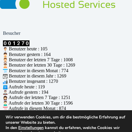
Besucher
Benutzer heute : 105
Benutzer gestern : 164
Benutzer der letzten 7 Tage : 1008
Benutzer der letzten 30 Tage : 1269
Benutzer in diesem Monat : 774
Benutzer in diesem Jahr : 1269
Benutzer insgesamt : 1270
Aufrufe heute : 119
Aufrufe gestern : 194
Aufrufe der letzten 7 Tage : 1251
Aufrufe der letzten 30 Tage : 1596
Aufrufe in diesem Monat : 874
Aufrufe in diesem Jahr : 1596
Wir verwenden Cookies, um dir die bestmögliche Erfahrung auf
Aufrufe insgesamt : 1597
unserer Website zu bieten.
Wer ist online : 1
In den
Einstellungen
kannst du erfahren, welche Cookies wir
Unterstützt durch
WPS Visitor Counter