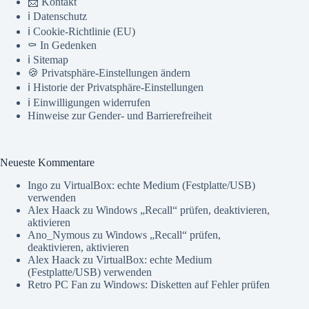
📨 Kontakt
ℹ️ Datenschutz
ℹ️ Cookie-Richtlinie (EU)
⚰️ In Gedenken
ℹ️ Sitemap
🍪 Privatsphäre-Einstellungen ändern
ℹ️ Historie der Privatsphäre-Einstellungen
ℹ️ Einwilligungen widerrufen
Hinweise zur Gender- und Barrierefreiheit
Neueste Kommentare
Ingo
zu
VirtualBox: echte Medium (Festplatte/USB)
verwenden
Alex Haack
zu
Windows „Recall“ prüfen, deaktivieren,
aktivieren
Ano_Nymous
zu
Windows „Recall“ prüfen,
deaktivieren, aktivieren
Alex Haack
zu
VirtualBox: echte Medium
(Festplatte/USB) verwenden
Retro PC Fan
zu
Windows: Disketten auf Fehler prüfen