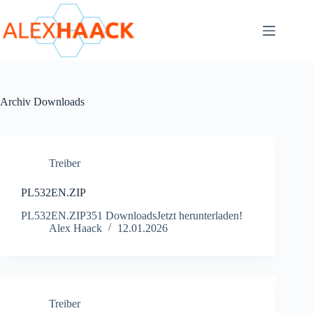
Zum
Inhalt
springen
Archiv
Downloads
Treiber
PL532EN.ZIP
PL532EN.ZIP351 DownloadsJetzt herunterladen!
Alex Haack
12.01.2026
Treiber