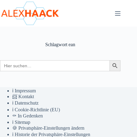
Zum
Inhalt
springen
Schlagwort
ean
Search
Search Button
for:
ℹ️ Impressum
📨 Kontakt
ℹ️ Datenschutz
ℹ️ Cookie-Richtlinie (EU)
⚰️ In Gedenken
ℹ️ Sitemap
🍪 Privatsphäre-Einstellungen ändern
ℹ️ Historie der Privatsphäre-Einstellungen