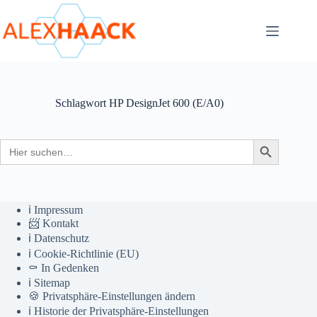
Zum
Inhalt
springen
Schlagwort
HP DesignJet 600 (E/A0)
Search
Search Button
for:
ℹ️ Impressum
📨 Kontakt
ℹ️ Datenschutz
ℹ️ Cookie-Richtlinie (EU)
⚰️ In Gedenken
ℹ️ Sitemap
🍪 Privatsphäre-Einstellungen ändern
ℹ️ Historie der Privatsphäre-Einstellungen