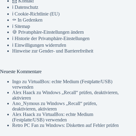
📨 Kontakt
ℹ️ Datenschutz
ℹ️ Cookie-Richtlinie (EU)
⚰️ In Gedenken
ℹ️ Sitemap
🍪 Privatsphäre-Einstellungen ändern
ℹ️ Historie der Privatsphäre-Einstellungen
ℹ️ Einwilligungen widerrufen
Hinweise zur Gender- und Barrierefreiheit
Neueste Kommentare
Ingo
zu
VirtualBox: echte Medium (Festplatte/USB)
verwenden
Alex Haack
zu
Windows „Recall“ prüfen, deaktivieren,
aktivieren
Ano_Nymous
zu
Windows „Recall“ prüfen,
deaktivieren, aktivieren
Alex Haack
zu
VirtualBox: echte Medium
(Festplatte/USB) verwenden
Retro PC Fan
zu
Windows: Disketten auf Fehler prüfen