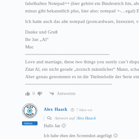
fabelhaften Notepad++ (hier gehört ein Bindestrich hin, 
minus gibt bekanntlich plus, hier also: notepad +-…egal) 
Ich hatte auch das alte notepad (postcardware, lizenziert,
Danke und Gruß
Ihr Jan „Al“
Muc
~~~~~~~~~~~~~~~~~~~~~~~~~~~~~~~~~~
Love and marriage, these two things you surely can’t disp
Zitat Al, ein nicht gerade „toxisch männlicher“ Mann, scha
Aber genau genommen es ist die Titelmelodie der Serie ein
~~~~~~~~~~~~~~~~~~~~~~~~~~~~~~~~~~~
Antworten
0
Alex Haack
7 Jahre vor
Antwort auf
Alex Haack
Administrator
Hallo Jan 🙂
Ich habe eben den Screenshot angefügt 🙂