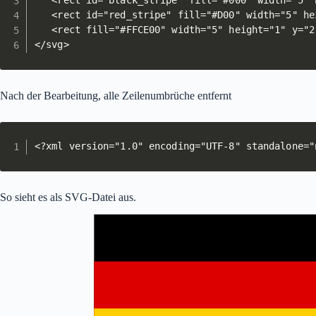
   <rect id="black_stripe" fill="#000" width="5" h
   <rect id="red_stripe" fill="#D00" width="5" hei
   <rect fill="#FFCE00" width="5" height="1" y="2"
</svg>
Nach der Bearbeitung, alle Zeilenumbrüche entfernt
<?xml version="1.0" encoding="UTF-8" standalone="
So sieht es als SVG-Datei aus.