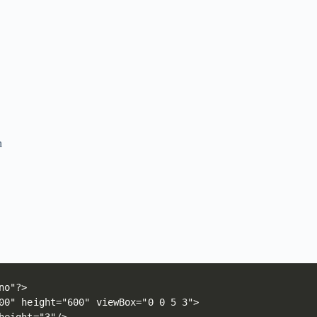
n
o"?>

00" height="600" viewBox="0 0 5 3">
