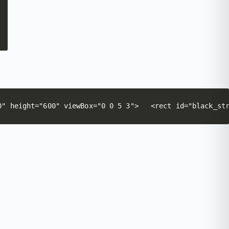
0" height="600" viewBox="0 0 5 3">   <rect id="black_st