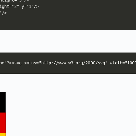
eight="3"/>

ght="2" y="1"/>

/>

no"?><svg xmlns="http://www.w3.org/2000/svg" width="100