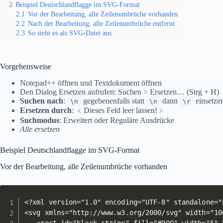
2
Beispiel Deutschlandflagge im SVG-Format
2.1
Vor der Bearbeitung, alle Zeilenumbrüche vorhanden
2.2
Nach der Bearbeitung, alle Zeilenumbrüche entfernt
2.3
So sieht es als SVG-Datei aus.
Vorgehensweise
Notepad++ öffnen und Textdokument öffnen
Den Dialog Ersetzen aufrufen: Suchen > Ersetzen… (Strg + H)
Suchen nach
:
gegebenenfalls statt
dann
einsetze
\n
\n
\r
Ersetzen durch
: ﹤Dieses Feld leer lassen!﹥
Suchmodus
: Erweitert oder Reguläre Ausdrücke
Alle ersetzen
Beispiel Deutschlandflagge im SVG-Format
Vor der Bearbeitung, alle Zeilenumbrüche vorhanden
<?xml version="1.0" encoding="UTF-8" standalone="n
<svg xmlns="http://www.w3.org/2000/svg" width="10