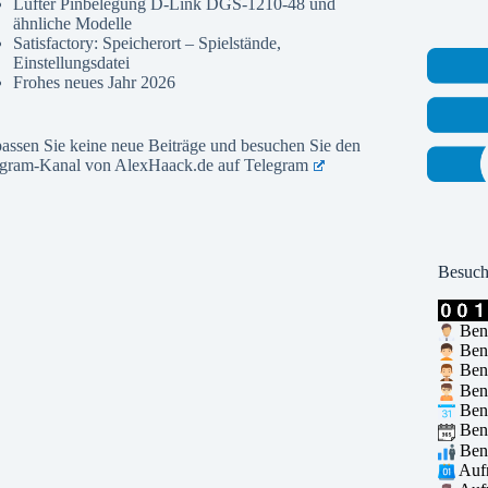
Lüfter Pinbelegung D-Link DGS-1210-48 und
ähnliche Modelle
Satisfactory: Speicherort – Spielstände,
Einstellungsdatei
Frohes neues Jahr 2026
assen Sie keine neue Beiträge und besuchen Sie den
egram-Kanal von AlexHaack.de auf
Telegram
Besuch
Benu
Benu
Benu
Benu
Benu
Benu
Benu
Aufr