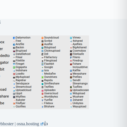
g
hoster | osna.hosting
👍