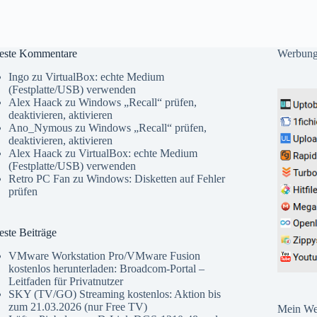
este Kommentare
Werbun
Ingo
zu
VirtualBox: echte Medium
(Festplatte/USB) verwenden
Alex Haack
zu
Windows „Recall“ prüfen,
deaktivieren, aktivieren
Ano_Nymous
zu
Windows „Recall“ prüfen,
deaktivieren, aktivieren
Alex Haack
zu
VirtualBox: echte Medium
(Festplatte/USB) verwenden
Retro PC Fan
zu
Windows: Disketten auf Fehler
prüfen
ste Beiträge
VMware Workstation Pro/VMware Fusion
kostenlos herunterladen: Broadcom-Portal –
Leitfaden für Privatnutzer
SKY (TV/GO) Streaming kostenlos: Aktion bis
zum 21.03.2026 (nur Free TV)
Mein Web