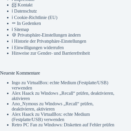
📨 Kontakt
ℹ️ Datenschutz
ℹ️ Cookie-Richtlinie (EU)
⚰️ In Gedenken
ℹ️ Sitemap
🍪 Privatsphäre-Einstellungen ändern
ℹ️ Historie der Privatsphäre-Einstellungen
ℹ️ Einwilligungen widerrufen
Hinweise zur Gender- und Barrierefreiheit
Neueste Kommentare
Ingo
zu
VirtualBox: echte Medium (Festplatte/USB)
verwenden
Alex Haack
zu
Windows „Recall“ prüfen, deaktivieren,
aktivieren
Ano_Nymous
zu
Windows „Recall“ prüfen,
deaktivieren, aktivieren
Alex Haack
zu
VirtualBox: echte Medium
(Festplatte/USB) verwenden
Retro PC Fan
zu
Windows: Disketten auf Fehler prüfen