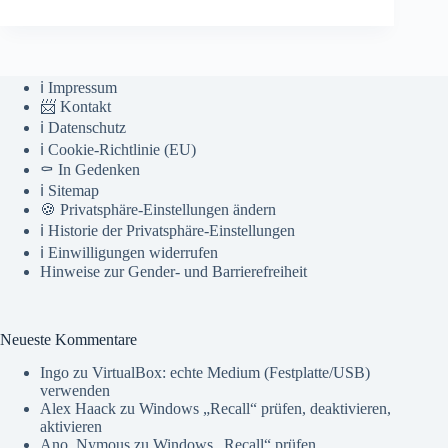
ℹ️ Impressum
📨 Kontakt
ℹ️ Datenschutz
ℹ️ Cookie-Richtlinie (EU)
⚰️ In Gedenken
ℹ️ Sitemap
🍪 Privatsphäre-Einstellungen ändern
ℹ️ Historie der Privatsphäre-Einstellungen
ℹ️ Einwilligungen widerrufen
Hinweise zur Gender- und Barrierefreiheit
Neueste Kommentare
Ingo
zu
VirtualBox: echte Medium (Festplatte/USB)
verwenden
Alex Haack
zu
Windows „Recall“ prüfen, deaktivieren,
aktivieren
Ano_Nymous
zu
Windows „Recall“ prüfen,