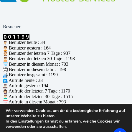
Besucher
Benutzer heute : 34
Benutzer gestern : 164
Benutzer der letzten 7 Tage : 937
Benutzer der letzten 30 Tage : 1198
Benutzer in diesem Monat : 703
Benutzer in diesem Jahr : 1198
Benutzer insgesamt : 1199
Aufrufe heute : 38
Aufrufe gestern : 194
Aufrufe der letzten 7 Tage : 1170
Aufrufe der letzten 30 Tage : 1515
Aufrufe in diesem Monat : 793
Aufrufe in diesem Jahr : 1515
Wir verwenden Cookies, um dir die bestmögliche Erfahrung auf
Aufrufe insgesamt : 1516
unserer Website zu bieten.
Wer ist online : 0
In den
Einstellungen
kannst du erfahren, welche Cookies wir
Unterstützt durch
WPS Visitor Counter
verwenden oder sie ausschalten.
© 2026 - WordPress Theme von
CreativeThemes