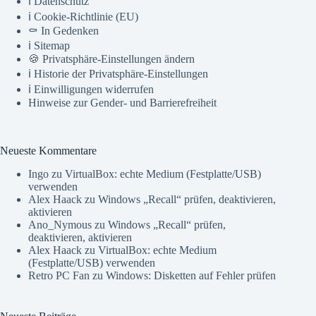
ℹ️ Datenschutz
ℹ️ Cookie-Richtlinie (EU)
⚰️ In Gedenken
ℹ️ Sitemap
🍪 Privatsphäre-Einstellungen ändern
ℹ️ Historie der Privatsphäre-Einstellungen
ℹ️ Einwilligungen widerrufen
Hinweise zur Gender- und Barrierefreiheit
Neueste Kommentare
Ingo
zu
VirtualBox: echte Medium (Festplatte/USB)
verwenden
Alex Haack
zu
Windows „Recall“ prüfen, deaktivieren,
aktivieren
Ano_Nymous
zu
Windows „Recall“ prüfen,
deaktivieren, aktivieren
Alex Haack
zu
VirtualBox: echte Medium
(Festplatte/USB) verwenden
Retro PC Fan
zu
Windows: Disketten auf Fehler prüfen