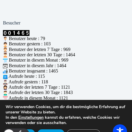
Besucher
Benutzer heute : 79
Benutzer gestern : 103
Benutzer der letzten 7 Tage : 969
Benutzer der letzten 30 Tage : 1464
Benutzer in diesem Monat : 969
Benutzer in diesem Jahr : 1464
Benutzer insgesamt : 1465
Aufrufe heute : 115
Aufrufe gestern : 118
Aufrufe der letzten 7 Tage : 1121
Aufrufe der letzten 30 Tage : 1843
Aufrufe in diesem Monat : 1121
Aufrufe in diesem Jahr : 1843
Wir verwenden Cookies, um dir die bestmögliche Erfahrung auf
Aufrufe insgesamt : 1844
unserer Website zu bieten.
Wer ist online : 2
In den
Einstellungen
kannst du erfahren, welche Cookies wir
Unterstützt durch
WPS Visitor Counter
verwenden oder sie ausschalten.
© 2026 - WordPress Theme von
CreativeThemes