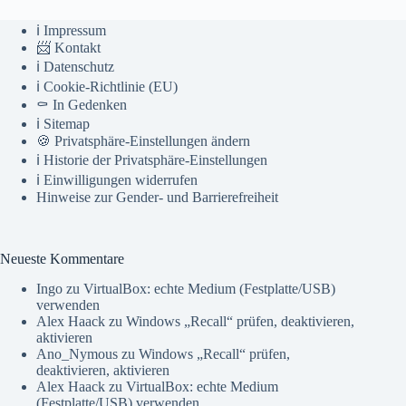
ℹ️ Impressum
📨 Kontakt
ℹ️ Datenschutz
ℹ️ Cookie-Richtlinie (EU)
⚰️ In Gedenken
ℹ️ Sitemap
🍪 Privatsphäre-Einstellungen ändern
ℹ️ Historie der Privatsphäre-Einstellungen
ℹ️ Einwilligungen widerrufen
Hinweise zur Gender- und Barrierefreiheit
Neueste Kommentare
Ingo
zu
VirtualBox: echte Medium (Festplatte/USB)
verwenden
Alex Haack
zu
Windows „Recall“ prüfen, deaktivieren,
aktivieren
Ano_Nymous
zu
Windows „Recall“ prüfen,
deaktivieren, aktivieren
Alex Haack
zu
VirtualBox: echte Medium
(Festplatte/USB) verwenden