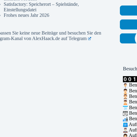
Satisfactory: Speicherort – Spielstände,
Einstellungsdatei
Frohes neues Jahr 2026
assen Sie keine neue Beiträge und besuchen Sie den
egram-Kanal von AlexHaack.de auf
Telegram
Besuch
Benu
Benu
Benu
Benu
Benu
Benu
Benu
Aufr
Aufr
Aufr