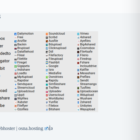
g
hoster | osna.hosting
👍