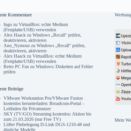
este Kommentare
Werbun
Ingo
zu
VirtualBox: echte Medium
(Festplatte/USB) verwenden
Alex Haack
zu
Windows „Recall“ prüfen,
deaktivieren, aktivieren
Ano_Nymous
zu
Windows „Recall“ prüfen,
deaktivieren, aktivieren
Alex Haack
zu
VirtualBox: echte Medium
(Festplatte/USB) verwenden
Retro PC Fan
zu
Windows: Disketten auf Fehler
prüfen
ste Beiträge
VMware Workstation Pro/VMware Fusion
kostenlos herunterladen: Broadcom-Portal –
Leitfaden für Privatnutzer
SKY (TV/GO) Streaming kostenlos: Aktion bis
zum 21.03.2026 (nur Free TV)
Mein Web
Lüfter Pinbelegung D-Link DGS-1210-48 und
ähnliche Modelle