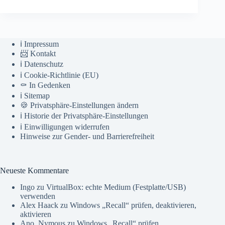
ℹ️ Impressum
📨 Kontakt
ℹ️ Datenschutz
ℹ️ Cookie-Richtlinie (EU)
⚰️ In Gedenken
ℹ️ Sitemap
🍪 Privatsphäre-Einstellungen ändern
ℹ️ Historie der Privatsphäre-Einstellungen
ℹ️ Einwilligungen widerrufen
Hinweise zur Gender- und Barrierefreiheit
Neueste Kommentare
Ingo
zu
VirtualBox: echte Medium (Festplatte/USB)
verwenden
Alex Haack
zu
Windows „Recall“ prüfen, deaktivieren,
aktivieren
Ano_Nymous
zu
Windows „Recall“ prüfen,