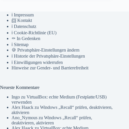
ℹ️ Impressum
📨 Kontakt
ℹ️ Datenschutz
ℹ️ Cookie-Richtlinie (EU)
⚰️ In Gedenken
ℹ️ Sitemap
🍪 Privatsphäre-Einstellungen ändern
ℹ️ Historie der Privatsphäre-Einstellungen
ℹ️ Einwilligungen widerrufen
Hinweise zur Gender- und Barrierefreiheit
Neueste Kommentare
Ingo
zu
VirtualBox: echte Medium (Festplatte/USB)
verwenden
Alex Haack
zu
Windows „Recall“ prüfen, deaktivieren,
aktivieren
Ano_Nymous
zu
Windows „Recall“ prüfen,
deaktivieren, aktivieren
Alex Haack
zu
VirtualBox: echte Medium