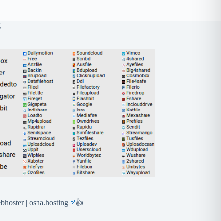
g
hoster | osna.hosting
👍