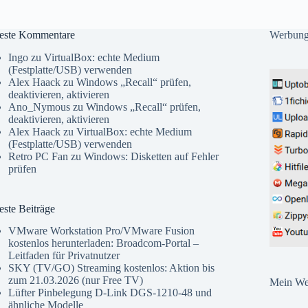
este Kommentare
Werbun
Ingo
zu
VirtualBox: echte Medium
(Festplatte/USB) verwenden
Alex Haack
zu
Windows „Recall“ prüfen,
deaktivieren, aktivieren
Ano_Nymous
zu
Windows „Recall“ prüfen,
deaktivieren, aktivieren
Alex Haack
zu
VirtualBox: echte Medium
(Festplatte/USB) verwenden
Retro PC Fan
zu
Windows: Disketten auf Fehler
prüfen
ste Beiträge
VMware Workstation Pro/VMware Fusion
kostenlos herunterladen: Broadcom-Portal –
Leitfaden für Privatnutzer
SKY (TV/GO) Streaming kostenlos: Aktion bis
zum 21.03.2026 (nur Free TV)
Mein Web
Lüfter Pinbelegung D-Link DGS-1210-48 und
ähnliche Modelle