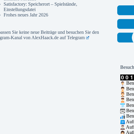
Satisfactory: Speicherort – Spielstände,
Einstellungsdatei
Frohes neues Jahr 2026
assen Sie keine neue Beiträge und besuchen Sie den
egram-Kanal von AlexHaack.de auf
Telegram
Besuch
Benu
Benu
Benu
Benu
Benu
Benu
Benu
Aufr
Aufr
Aufr