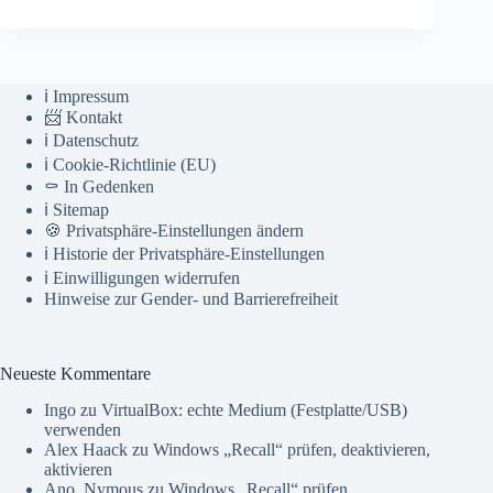
ℹ️ Impressum
📨 Kontakt
ℹ️ Datenschutz
ℹ️ Cookie-Richtlinie (EU)
⚰️ In Gedenken
ℹ️ Sitemap
🍪 Privatsphäre-Einstellungen ändern
ℹ️ Historie der Privatsphäre-Einstellungen
ℹ️ Einwilligungen widerrufen
Hinweise zur Gender- und Barrierefreiheit
Neueste Kommentare
Ingo
zu
VirtualBox: echte Medium (Festplatte/USB)
verwenden
Alex Haack
zu
Windows „Recall“ prüfen, deaktivieren,
aktivieren
Ano_Nymous
zu
Windows „Recall“ prüfen,