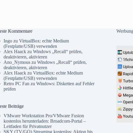
este Kommentare
Werbun
Ingo
zu
VirtualBox: echte Medium
(Festplatte/USB) verwenden
Alex Haack
zu
Windows „Recall“ prüfen,
deaktivieren, aktivieren
Ano_Nymous
zu
Windows „Recall“ prüfen,
deaktivieren, aktivieren
Alex Haack
zu
VirtualBox: echte Medium
(Festplatte/USB) verwenden
Retro PC Fan
zu
Windows: Disketten auf Fehler
prüfen
ste Beiträge
VMware Workstation Pro/VMware Fusion
kostenlos herunterladen: Broadcom-Portal –
Leitfaden für Privatnutzer
SKY (TV/GO) Streaming kostenlos: Aktion bis