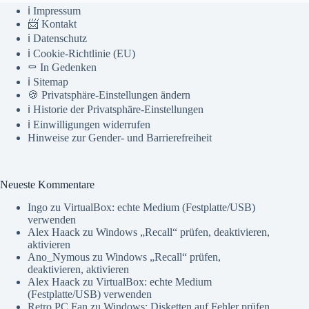
ℹ️ Impressum
📨 Kontakt
ℹ️ Datenschutz
ℹ️ Cookie-Richtlinie (EU)
⚰️ In Gedenken
ℹ️ Sitemap
🍪 Privatsphäre-Einstellungen ändern
ℹ️ Historie der Privatsphäre-Einstellungen
ℹ️ Einwilligungen widerrufen
Hinweise zur Gender- und Barrierefreiheit
Neueste Kommentare
Ingo
zu
VirtualBox: echte Medium (Festplatte/USB)
verwenden
Alex Haack
zu
Windows „Recall“ prüfen, deaktivieren,
aktivieren
Ano_Nymous
zu
Windows „Recall“ prüfen,
deaktivieren, aktivieren
Alex Haack
zu
VirtualBox: echte Medium
(Festplatte/USB) verwenden
Retro PC Fan
zu
Windows: Disketten auf Fehler prüfen