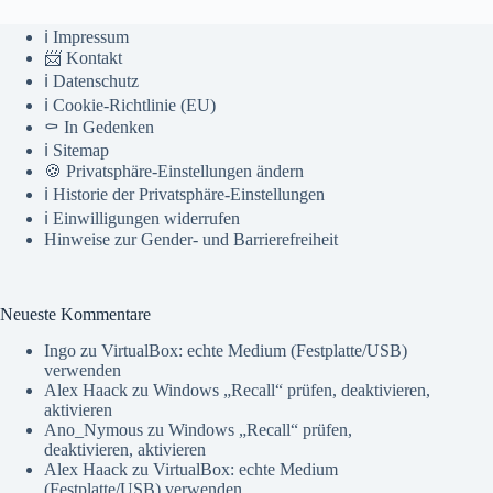
ℹ️ Impressum
📨 Kontakt
ℹ️ Datenschutz
ℹ️ Cookie-Richtlinie (EU)
⚰️ In Gedenken
ℹ️ Sitemap
🍪 Privatsphäre-Einstellungen ändern
ℹ️ Historie der Privatsphäre-Einstellungen
ℹ️ Einwilligungen widerrufen
Hinweise zur Gender- und Barrierefreiheit
Neueste Kommentare
Ingo
zu
VirtualBox: echte Medium (Festplatte/USB)
verwenden
Alex Haack
zu
Windows „Recall“ prüfen, deaktivieren,
aktivieren
Ano_Nymous
zu
Windows „Recall“ prüfen,
deaktivieren, aktivieren
Alex Haack
zu
VirtualBox: echte Medium
(Festplatte/USB) verwenden