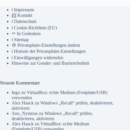
ℹ️ Impressum
📨 Kontakt
ℹ️ Datenschutz
ℹ️ Cookie-Richtlinie (EU)
⚰️ In Gedenken
ℹ️ Sitemap
🍪 Privatsphäre-Einstellungen ändern
ℹ️ Historie der Privatsphäre-Einstellungen
ℹ️ Einwilligungen widerrufen
Hinweise zur Gender- und Barrierefreiheit
Neueste Kommentare
Ingo
zu
VirtualBox: echte Medium (Festplatte/USB)
verwenden
Alex Haack
zu
Windows „Recall“ prüfen, deaktivieren,
aktivieren
Ano_Nymous
zu
Windows „Recall“ prüfen,
deaktivieren, aktivieren
Alex Haack
zu
VirtualBox: echte Medium
(Festplatte/USB) verwenden