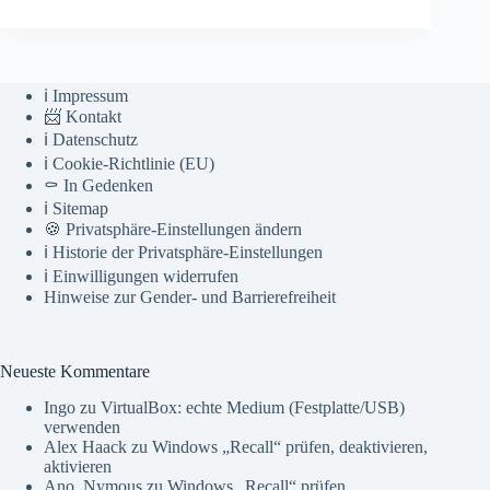
ℹ️ Impressum
📨 Kontakt
ℹ️ Datenschutz
ℹ️ Cookie-Richtlinie (EU)
⚰️ In Gedenken
ℹ️ Sitemap
🍪 Privatsphäre-Einstellungen ändern
ℹ️ Historie der Privatsphäre-Einstellungen
ℹ️ Einwilligungen widerrufen
Hinweise zur Gender- und Barrierefreiheit
Neueste Kommentare
Ingo
zu
VirtualBox: echte Medium (Festplatte/USB)
verwenden
Alex Haack
zu
Windows „Recall“ prüfen, deaktivieren,
aktivieren
Ano_Nymous
zu
Windows „Recall“ prüfen,