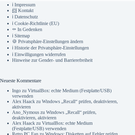
ℹ️ Impressum
📨 Kontakt
ℹ️ Datenschutz
ℹ️ Cookie-Richtlinie (EU)
⚰️ In Gedenken
ℹ️ Sitemap
🍪 Privatsphäre-Einstellungen ändern
ℹ️ Historie der Privatsphäre-Einstellungen
ℹ️ Einwilligungen widerrufen
Hinweise zur Gender- und Barrierefreiheit
Neueste Kommentare
Ingo
zu
VirtualBox: echte Medium (Festplatte/USB)
verwenden
Alex Haack
zu
Windows „Recall“ prüfen, deaktivieren,
aktivieren
Ano_Nymous
zu
Windows „Recall“ prüfen,
deaktivieren, aktivieren
Alex Haack
zu
VirtualBox: echte Medium
(Festplatte/USB) verwenden
Retro PC Fan
zu
Windows: Disketten auf Fehler prüfen