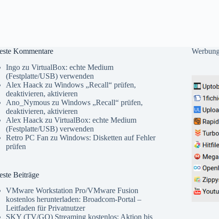
este Kommentare
Werbun
Ingo
zu
VirtualBox: echte Medium
(Festplatte/USB) verwenden
Alex Haack
zu
Windows „Recall“ prüfen,
deaktivieren, aktivieren
Ano_Nymous
zu
Windows „Recall“ prüfen,
deaktivieren, aktivieren
Alex Haack
zu
VirtualBox: echte Medium
(Festplatte/USB) verwenden
Retro PC Fan
zu
Windows: Disketten auf Fehler
prüfen
ste Beiträge
VMware Workstation Pro/VMware Fusion
kostenlos herunterladen: Broadcom-Portal –
Leitfaden für Privatnutzer
SKY (TV/GO) Streaming kostenlos: Aktion bis