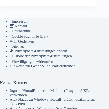
ℹ️ Impressum
📨 Kontakt
ℹ️ Datenschutz
ℹ️ Cookie-Richtlinie (EU)
⚰️ In Gedenken
ℹ️ Sitemap
🍪 Privatsphäre-Einstellungen ändern
ℹ️ Historie der Privatsphäre-Einstellungen
ℹ️ Einwilligungen widerrufen
Hinweise zur Gender- und Barrierefreiheit
Neueste Kommentare
Ingo
zu
VirtualBox: echte Medium (Festplatte/USB)
verwenden
Alex Haack
zu
Windows „Recall“ prüfen, deaktivieren,
aktivieren
Ano_Nymous
zu
Windows „Recall“ prüfen,