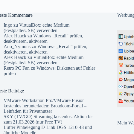
este Kommentare
Werbun
Ingo
zu
VirtualBox: echte Medium
(Festplatte/USB) verwenden
Alex Haack
zu
Windows „Recall“ prüfen,
deaktivieren, aktivieren
Ano_Nymous
zu
Windows „Recall“ prüfen,
deaktivieren, aktivieren
Alex Haack
zu
VirtualBox: echte Medium
(Festplatte/USB) verwenden
Retro PC Fan
zu
Windows: Disketten auf Fehler
prüfen
ste Beiträge
VMware Workstation Pro/VMware Fusion
kostenlos herunterladen: Broadcom-Portal –
Leitfaden für Privatnutzer
SKY (TV/GO) Streaming kostenlos: Aktion bis
zum 21.03.2026 (nur Free TV)
Mein Web
Lüfter Pinbelegung D-Link DGS-1210-48 und
ähnliche Modelle