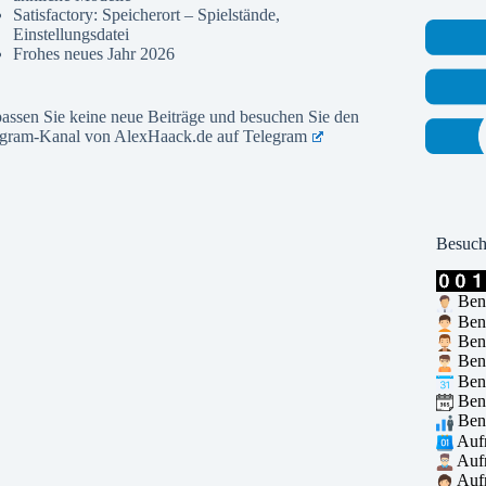
Satisfactory: Speicherort – Spielstände,
Einstellungsdatei
Frohes neues Jahr 2026
assen Sie keine neue Beiträge und besuchen Sie den
egram-Kanal von AlexHaack.de auf
Telegram
Besuch
Benu
Benu
Benu
Benu
Benu
Benu
Benu
Aufr
Aufr
Aufr