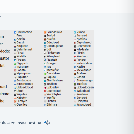
g
hoster | osna.hosting
👍