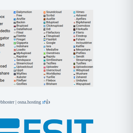
hoster | osna.hosting
👍