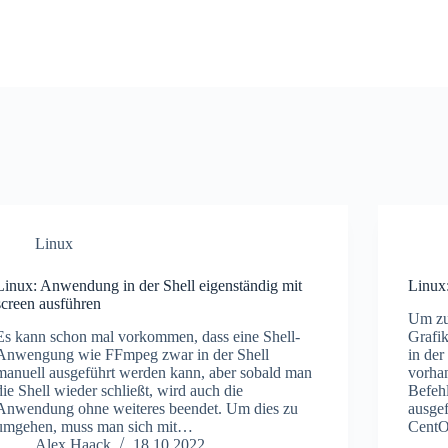
Linux
Linux: Anwendung in der Shell eigenständig mit
Linux:
screen ausführen
Um zu
Es kann schon mal vorkommen, dass eine Shell-
Grafik
Anwengung wie FFmpeg zwar in der Shell
in de
manuell ausgeführt werden kann, aber sobald man
vorhan
die Shell wieder schließt, wird auch die
Befeh
Anwendung ohne weiteres beendet. Um dies zu
ausgef
umgehen, muss man sich mit…
CentO
Alex Haack
18.10.2022