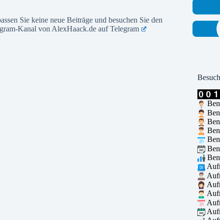
assen Sie keine neue Beiträge und besuchen Sie den
egram-Kanal von AlexHaack.de auf
Telegram
Besuch
Benu
Benu
Benu
Benu
Benu
Benu
Benu
Aufr
Aufr
Aufr
Aufr
Aufr
Aufr