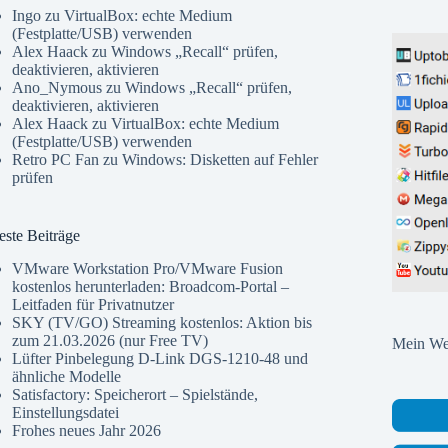
Ingo
zu
VirtualBox: echte Medium
(Festplatte/USB) verwenden
Alex Haack
zu
Windows „Recall“ prüfen,
deaktivieren, aktivieren
Ano_Nymous
zu
Windows „Recall“ prüfen,
deaktivieren, aktivieren
Alex Haack
zu
VirtualBox: echte Medium
(Festplatte/USB) verwenden
Retro PC Fan
zu
Windows: Disketten auf Fehler
prüfen
ste Beiträge
VMware Workstation Pro/VMware Fusion
kostenlos herunterladen: Broadcom-Portal –
Leitfaden für Privatnutzer
SKY (TV/GO) Streaming kostenlos: Aktion bis
zum 21.03.2026 (nur Free TV)
Mein Web
Lüfter Pinbelegung D-Link DGS-1210-48 und
ähnliche Modelle
Satisfactory: Speicherort – Spielstände,
Einstellungsdatei
Frohes neues Jahr 2026