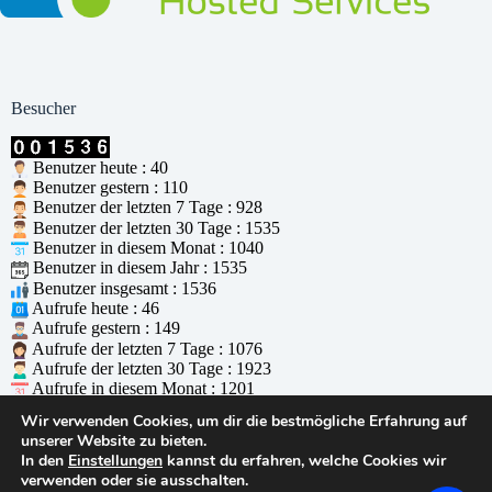
Besucher
Benutzer heute : 40
Benutzer gestern : 110
Benutzer der letzten 7 Tage : 928
Benutzer der letzten 30 Tage : 1535
Benutzer in diesem Monat : 1040
Benutzer in diesem Jahr : 1535
Benutzer insgesamt : 1536
Aufrufe heute : 46
Aufrufe gestern : 149
Aufrufe der letzten 7 Tage : 1076
Aufrufe der letzten 30 Tage : 1923
Aufrufe in diesem Monat : 1201
Aufrufe in diesem Jahr : 1923
Wir verwenden Cookies, um dir die bestmögliche Erfahrung auf
Aufrufe insgesamt : 1924
unserer Website zu bieten.
Wer ist online : 1
In den
Einstellungen
kannst du erfahren, welche Cookies wir
Unterstützt durch
WPS Visitor Counter
verwenden oder sie ausschalten.