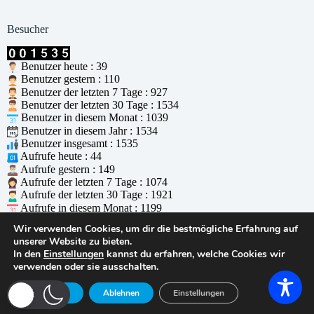
Besucher
Benutzer heute : 39
Benutzer gestern : 110
Benutzer der letzten 7 Tage : 927
Benutzer der letzten 30 Tage : 1534
Benutzer in diesem Monat : 1039
Benutzer in diesem Jahr : 1534
Benutzer insgesamt : 1535
Aufrufe heute : 44
Aufrufe gestern : 149
Aufrufe der letzten 7 Tage : 1074
Aufrufe der letzten 30 Tage : 1921
Aufrufe in diesem Monat : 1199
Aufrufe in diesem Jahr : 1921
Wir verwenden Cookies, um dir die bestmögliche Erfahrung auf
Aufrufe insgesamt : 1922
unserer Website zu bieten.
Wer ist online : 0
In den
Einstellungen
kannst du erfahren, welche Cookies wir
Unterstützt durch
WPS Visitor Counter
verwenden oder sie ausschalten.
© 2026 - WordPress Theme von
CreativeThemes
Zustimmen
Ablehnen
Einstellungen
In Gedenken an einen guten Freund:
Derek Hardy
(1961 -
27.01.2025)