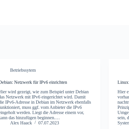
Betriebssytem
Debian: Netzwerk für IPv6 einrichten
Linux
Hier wird gezeigt, wie zum Beispiel unter Debian
Hier 
das Netzwerk mit IPv6 eingerichtet wird. Damit
vorha
die IPv6-Adresse in Debian im Netzwerk ebenfalls
nachtr
funktioniert, muss ggf. vom Anbieter die IPv6
Prinzi
eingeholt werden. Liegt die Adresse einem vor,
Umgebu
kann das hinzufügen beginnen.…
sein,
Alex Haack
07.07.2023
Syste