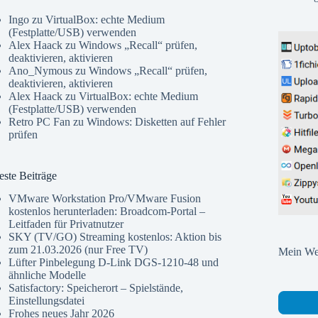
Ingo
zu
VirtualBox: echte Medium
(Festplatte/USB) verwenden
Alex Haack
zu
Windows „Recall“ prüfen,
deaktivieren, aktivieren
Ano_Nymous
zu
Windows „Recall“ prüfen,
deaktivieren, aktivieren
Alex Haack
zu
VirtualBox: echte Medium
(Festplatte/USB) verwenden
Retro PC Fan
zu
Windows: Disketten auf Fehler
prüfen
ste Beiträge
VMware Workstation Pro/VMware Fusion
kostenlos herunterladen: Broadcom-Portal –
Leitfaden für Privatnutzer
SKY (TV/GO) Streaming kostenlos: Aktion bis
zum 21.03.2026 (nur Free TV)
Mein Web
Lüfter Pinbelegung D-Link DGS-1210-48 und
ähnliche Modelle
Satisfactory: Speicherort – Spielstände,
Einstellungsdatei
Frohes neues Jahr 2026